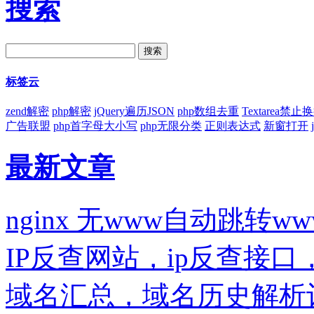
搜索
标签云
zend解密
php解密
jQuery遍历JSON
php数组去重
Textarea禁止
广告联盟
php首字母大小写
php无限分类
正则表达式
新窗打开
最新文章
nginx 无www自动跳转ww
IP反查网站，ip反查接
域名汇总，域名历史解析