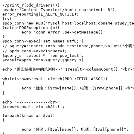
//print_r(pdo_drivers());

header('Content-Type:text/html; charset=utf-8'); 

error_reporting(E_ALL^E_NOTICE);

try{

$pdo_conn=new PDO('mysql:host=localhost;dbname=study_te
}catch(PDOException $e){

	echo 'conn error'.$e->getMessage();

}

$pdo_conn->exec('set names utf8;');

// $query='insert into pdo_test(name,phone)values("小明"
// $pdo_conn->exec($query);

$query_s='select * from pdo_test';

$result=$pdo_conn->query($query_s);

echo '返回结果集中的总列数--'.$result->columnCount().'<br>'
while($row=$result->fetch(PDO::FETCH_ASSOC))

{

	echo "姓名：{$row[name]}，电话：{$row[phone]} <br>";

}

echo "-------------<br>";

$rows=$result->fetchAll();

foreach($rows as $val)

{

	echo "姓名：{$val[name]}, 电话：{$val[phone]}";
