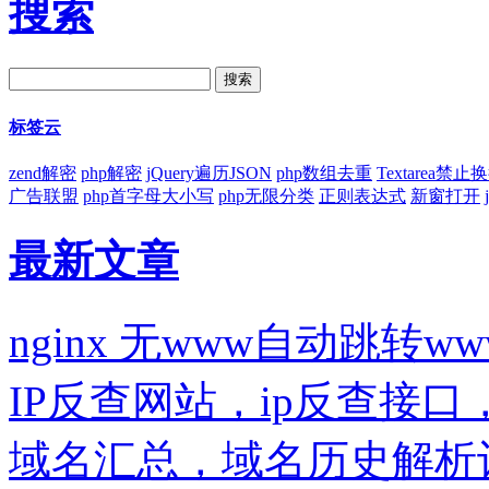
搜索
标签云
zend解密
php解密
jQuery遍历JSON
php数组去重
Textarea禁止
广告联盟
php首字母大小写
php无限分类
正则表达式
新窗打开
最新文章
nginx 无www自动跳转ww
IP反查网站，ip反查接
域名汇总，域名历史解析