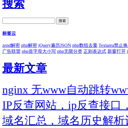
搜索
标签云
zend解密
php解密
jQuery遍历JSON
php数组去重
Textarea禁止
广告联盟
php首字母大小写
php无限分类
正则表达式
新窗打开
最新文章
nginx 无www自动跳转ww
IP反查网站，ip反查接
域名汇总，域名历史解析