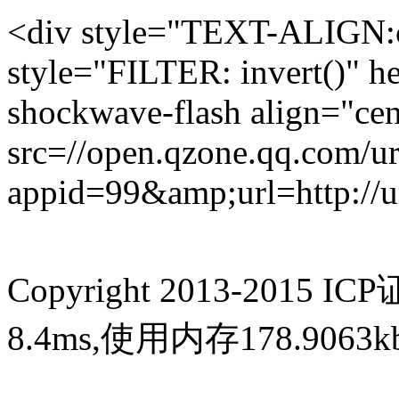
<div style="TEXT-ALIGN
style="FILTER: invert()" h
shockwave-flash align="c
src=//open.qzone.qq.com/u
appid=99&amp;url=http://
Copyright 2013-2015 IC
8.4ms,使用内存178.906