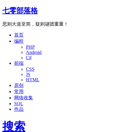
七零部落格
思则大道至简，疑则谜团重重！
首页
编程
PHP
Android
C#
前端
CSS
JS
HTML
原创
常用
网络收集
SQL
作品
搜索