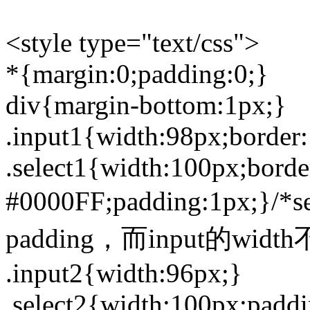
<style type="text/css">
*{margin:0;padding:0;}
div{margin-bottom:1px;}
.input1{width:98px;border
.select1{width:100px;borde
#0000FF;padding:1px;}
padding，而input的width
.input2{width:96px;}
.select2{width:100px;padd