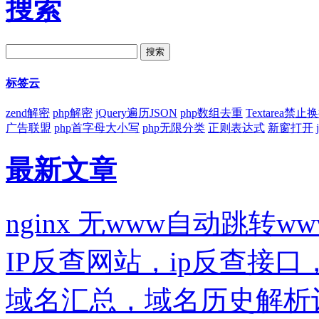
搜索
标签云
zend解密
php解密
jQuery遍历JSON
php数组去重
Textarea禁止
广告联盟
php首字母大小写
php无限分类
正则表达式
新窗打开
最新文章
nginx 无www自动跳转ww
IP反查网站，ip反查接
域名汇总，域名历史解析