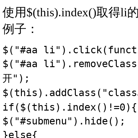
使用$(this).index(
例子：
$(
"#aa li"
).click(
funct
$(
"#aa li"
).removeClass
开"
);
$(
this
).addClass(
"cla
if
($(
this
).index()!=0){
$(
"#submenu"
).hide();
}
else
{