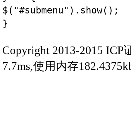
$(
"#submenu"
).show();
}
Copyright 2013-2015 IC
7.7ms,使用内存182.437