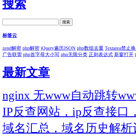
搜索
标签云
zend解密
php解密
jQuery遍历JSON
php数组去重
Textarea禁止
广告联盟
php首字母大小写
php无限分类
正则表达式
新窗打开
最新文章
nginx 无www自动跳转ww
IP反查网站，ip反查接
域名汇总，域名历史解析