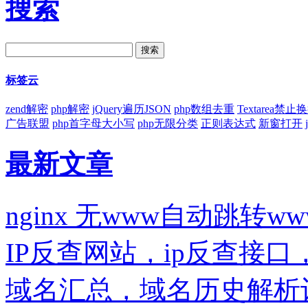
搜索
标签云
zend解密
php解密
jQuery遍历JSON
php数组去重
Textarea禁止
广告联盟
php首字母大小写
php无限分类
正则表达式
新窗打开
最新文章
nginx 无www自动跳转ww
IP反查网站，ip反查接
域名汇总，域名历史解析