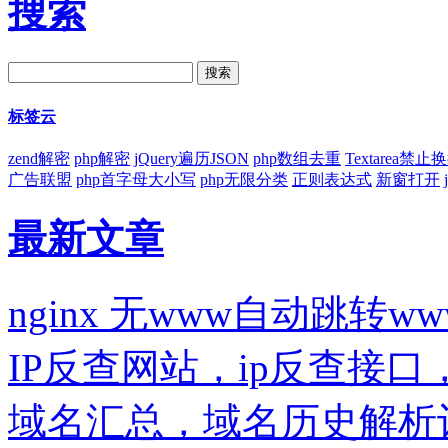
搜索
标签云
zend解密
php解密
jQuery遍历JSON
php数组去重
Textarea禁止
广告联盟
php首字母大小写
php无限分类
正则表达式
新窗打开
最新文章
nginx 无www自动跳转ww
IP反查网站，ip反查接
域名汇总，域名历史解析