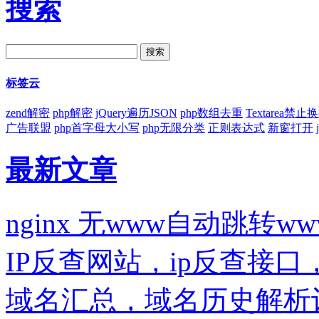
搜索
标签云
zend解密
php解密
jQuery遍历JSON
php数组去重
Textarea禁止
广告联盟
php首字母大小写
php无限分类
正则表达式
新窗打开
最新文章
nginx 无www自动跳转ww
IP反查网站，ip反查接
域名汇总，域名历史解析