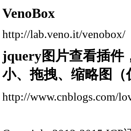
VenoBox
http://lab.veno.it/venobox/
jquery图片查看
小、拖拽、缩略图（
http://www.cnblogs.com/lo