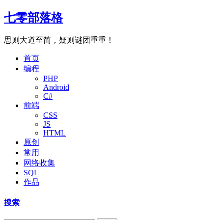
七零部落格
思则大道至简，疑则谜团重重！
首页
编程
PHP
Android
C#
前端
CSS
JS
HTML
原创
常用
网络收集
SQL
作品
搜索