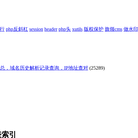
换行
php反斜杠
session
header
php头
xutils
版权保护
旗领cms
做水
汇总，域名历史解析记录查询，IP地址查对
(25289)
表索引