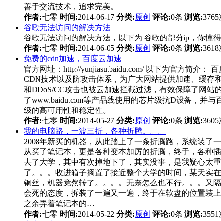
善于交流技术，追求完美。
作者:
七零
时间:
2014-06-17
分类:
原创
评论:
0条
浏览:
376
谷歌无法访问的解决方法
谷歌无法访问的解决方法，以下为 谷歌的部分ip，你懂得 http://203.20
作者:
七零
时间:
2014-06-05
分类:
原创
评论:
0条
浏览:
361
免费的cdn加速，百度云加速
官方网址：http://yunjiasu.baidu.com
CDN技术以及防攻击体系，为广大网站提供加速、缓存
和DDoS/CC攻击也被云加速拦截过滤，有效保障了网站
了www.baidu.com等产品线使用的芯片级抗D设
级的高可用性和稳定性。
作者:
七零
时间:
2014-05-27
分类:
原创
评论:
0条
浏览:
360
我的电脑路，一波三折，各种折腾。。。
2008年新买的机器，从此踏上了一条折腾路，系统装了
从买了笔记本，更是各种变本加厉的折腾，终于，各种插拔
去了大学，其中有次掉地下了，其实没事，是我疑心太重
了。。。收进箱子搁置了接近整个大学的时间，某天实在
铜丝，机器竟然转了。。。。无奈怎么也不行。。。又隔
会死的态度，拆装了一遍又一遍，终于在软盘的位置装上
之余弄着笔记本的…
作者:
七零
时间:
2014-05-22
分类:
原创
评论:
0条
浏览:
355