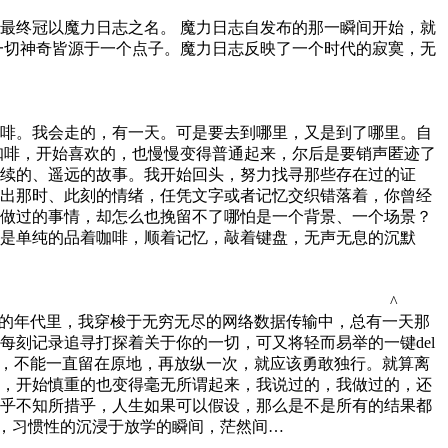
，最终冠以魔力日志之名。 魔力日志自发布的那一瞬间开始，就
 一切神奇皆源于一个点子。魔力日志反映了一个时代的寂寞，无
啡。我会走的，有一天。可是要去到哪里，又是到了哪里。自
咖啡，开始喜欢的，也慢慢变得普通起来，尔后是要销声匿迹了
续的、遥远的故事。我开始回头，努力找寻那些存在过的证
出那时、此刻的情绪，任凭文字或者记忆交织错落着，你曾经
做过的事情，却怎么也挽留不了哪怕是一个背景、一个场景？
是单纯的品着咖啡，顺着记忆，敲着键盘，无声无息的沉默
^
眼的年代里，我穿梭于无穷无尽的网络数据传输中，总有一天那
刻记录追寻打探着关于你的一切，可又将轻而易举的一键del
情绪，不能一直留在原地，再放纵一次，就应该勇敢独行。就算离
向，开始慎重的也变得毫无所谓起来，我说过的，我做过的，还
乎不知所措乎，人生如果可以假设，那么是不是所有的结果都
，习惯性的沉浸于放学的瞬间，茫然间…