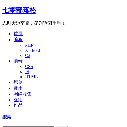
七零部落格
思则大道至简，疑则谜团重重！
首页
编程
PHP
Android
C#
前端
CSS
JS
HTML
原创
常用
网络收集
SQL
作品
搜索