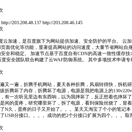
5次
8.48.137 http://203.208.46.145
8次
/ 以下为官方简介： 百度云加速，是百度旗下为网站提供加速、安全防护的
和页面优化等功能，显著提高网站的访问速度，大量节省网站自身
的安全和稳定。 加速节点基于百度自有CDN的高速一致性缓存技
备，并与百度安全团队联合构建了云WAF防御系统。 其中多项技术
5次
一遍又一遍，折腾手机网站，夏天各种折腾，风扇转得快，拆机研究
折腾坏了内存，折腾坏了电源，电源是我把电源上的130v22
，有一次听见里边有东西响，以为我摔坏了，反正想着也摔坏了
是闲的蛋疼，研究哪里坏了，拆了电源，看到保险丝烧了，冒着
了N久，蛋疼的日子又开始了。。。某天又淘宝了个小的笔记本，
了USB分接口。。。。成功的把2个分接口扩展为四个。。。
1次