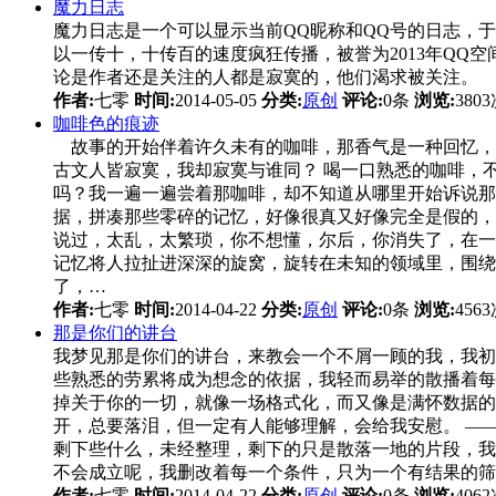
魔力日志
魔力日志是一个可以显示当前QQ昵称和QQ号的日志，于
以一传十，十传百的速度疯狂传播，被誉为2013年QQ
论是作者还是关注的人都是寂寞的，他们渴求被关注。
作者:
七零
时间:
2014-05-05
分类:
原创
评论:
0条
浏览:
380
咖啡色的痕迹
故事的开始伴着许久未有的咖啡，那香气是一种回忆，
古文人皆寂寞，我却寂寞与谁同？ 喝一口熟悉的咖啡，
吗？我一遍一遍尝着那咖啡，却不知道从哪里开始诉说那
据，拼凑那些零碎的记忆，好像很真又好像完全是假的，
说过，太乱，太繁琐，你不想懂，尔后，你消失了，在一
记忆将人拉扯进深深的旋窝，旋转在未知的领域里，围绕
了，…
作者:
七零
时间:
2014-04-22
分类:
原创
评论:
0条
浏览:
456
那是你们的讲台
我梦见那是你们的讲台，来教会一个不屑一顾的我，我初
些熟悉的劳累将成为想念的依据，我轻而易举的散播着每
掉关于你的一切，就像一场格式化，而又像是满怀数据的填
开，总要落泪，但一定有人能够理解，会给我安慰。 —
剩下些什么，未经整理，剩下的只是散落一地的片段，我
不会成立呢，我删改着每一个条件，只为一个有结果的筛
作者:
七零
时间:
2014-04-22
分类:
原创
评论:
0条
浏览:
406