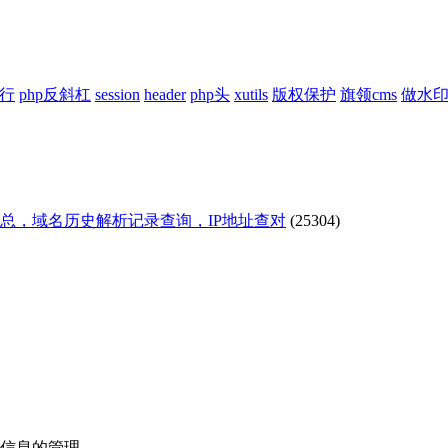
换行
php反斜杠
session
header
php头
xutils
版权保护
旗领cms
做水
汇总，域名历史解析记录查询，IP地址查对
(25304)
站信息的管理