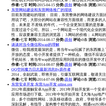
作者:
七零
时间:
2015-04-15
分类:
原创
评论:
0条
浏览:
381
东营网站建设和东营网络推广的现状
目前东营建站的现状： 目前，东营整体的网络建设方面比
用说了吧，大部分的网站在兼容性方面很差，而更多的人
念，未来是 不差钱 的年代，一个企业更加注重的是形
百度过这个公司。所以，一个网站是一个现代化企业的第一
性，应该要兼容主流的浏览器； 3.网站的价格； 4.网站的
作者:
七零
时间:
2014-08-17
分类:
原创
评论:
0条
浏览:
506
谈谈对当今微信和wap的理解
微信，给我感觉最深的是，将当年wap玩腻了的东西搬上
开放的态度，给小开发者提供了一种机会。 微信不应该
手机站长，将当年wap的思想应用到现在的微信开发中才
作者:
七零
时间:
2014-08-07
分类:
原创
评论:
0条
浏览:
374
QQ空间魔力日志最新消息By原作者
2014，全副武装，即将开始，引爆互联网流量，敬请关
作者:
七零
时间:
2014-07-06
分类:
原创
评论:
0条
浏览:
353
东营安卓开发,东营App开发 qiling.org
2012年底接触安卓App开发，2013年开始开发第一个安
应用市场进行下载。2013年中旬开始开发【大海App地产
台，多个功能性网站，涉及移动通信，政府，学校等多个领域。精通
深刻见解，有指导，架构整个程序的能力。精通extJS