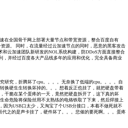
平台。 云加速在全国骨干网上部署大量节点和带宽资源，整合百度自有
资源。 同时，在流量经过云加速节点的同时，恶意的黑客攻击
术和云加速团队新研发的NOL系统构建，防DDoS方面直接整合
申请专利，并经过百度各大产品线多年的应用和优化，完全具备商业
研究，折腾坏了cpu。。。。无奈换了低端的cpu。。。。自
0v转换硬生生转换坏掉的。。。想着反正也挂了，就把硬盘带着
，干脆在某个蛋疼的一天，竟然把硬盘拆开了，这下真的坏
生命危险将保险丝用不太熟练的电烙铁取了下来，然后焊接上
因为USB口太少，又淘宝了个USB分接口，本着不做死就不
取而代之的是声卡挂了，硬件坏了。。。悲催的要死啊。。。蛋疼