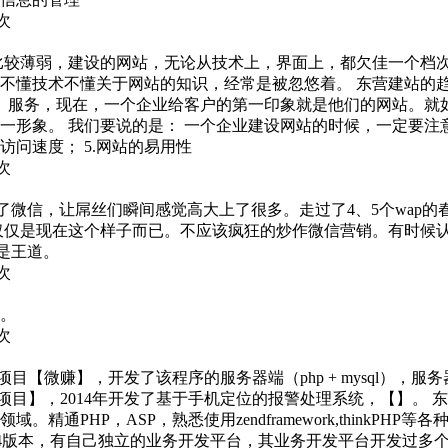
5次
较薄弱，建设的网站，无论从技术上，界面上，都欠佳一个档次，
不懂技术不懂关于网站的知识，经常是被忽悠着。 东营建站的
象、服务，现在，一个企业给客户的第一印象就是他们的网站。
形象。 我们要说的是： 一个企业建设网站的时候，一定要注意以
访问速度； 5.网站的易用性
9次
了微信，让屌丝们瞬间感觉高大上了很多。走过了4、5个wap的春
仅仅是现在这个样子而已。不应该疯狂的炒作微信营销。有时候认
是王道。
6次
注。
8次
卓项目【微赚】，开发了该程序的服务器端（php + mysql），服
项目】，2014年开发了基于手机定位的报警处理系统，【】。 东营
PHP，ASP，熟悉使用zendframework,thinkPH
3和4版本，有自己独立的业务开发平台，其业务开发平台开发过