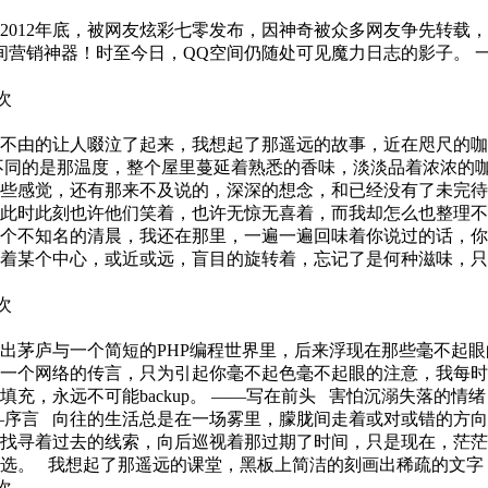
2012年底，被网友炫彩七零发布，因神奇被众多网友争先转载
空间营销神器！时至今日，QQ空间仍随处可见魔力日志的影子。
3次
不由的让人啜泣了起来，我想起了那遥远的故事，近在咫尺的咖
不同的是那温度，整个屋里蔓延着熟悉的香味，淡淡品着浓浓的
些感觉，还有那来不及说的，深深的想念，和已经没有了未完待
此时此刻也许他们笑着，也许无惊无喜着，而我却怎么也整理不
个不知名的清晨，我还在那里，一遍一遍回味着你说过的话，你
着某个中心，或近或远，盲目的旋转着，忘记了是何种滋味，只
3次
出茅庐与一个简短的PHP编程世界里，后来浮现在那些毫不起
一个网络的传言，只为引起你毫不起色毫不起眼的注意，我每时每
充，永远不可能backup。 ——写在前头 害怕沉溺失落的
—序言 向往的生活总是在一场雾里，朦胧间走着或对或错的方
找寻着过去的线索，向后巡视着那过期了时间，只是现在，茫茫
选。 我想起了那遥远的课堂，黑板上简洁的刻画出稀疏的文字
2次