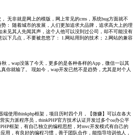
 无非就是网上的模版，网上常见的cms，系统bug方面就不
趋势： 随着城市的发展，人们更加追求大品牌，追求高大上的理
就如未见其人先闻其声，这个人他可以没到过公司，却不可能没有
下几点，不要被忽悠了： 1.网站用到的技术； 2.网站的兼容
秋，wap没落了今天，更多的是各种各样的App，微信一以其
真你就输了。 现如今，wap开发已然不是趋势，尤其是对个人
务器端使用thinkphp框架，项目历时四个月，【微赚】可以在各大
实力派程序员，thinkPHP官方技术认证开发过多个oa办公平
P等各种PHP框架，有自己独立的编程思想，对mvc开发模式有自己的
多个应用，有良好的编程习惯，善于团队合作，能指导培训他人，