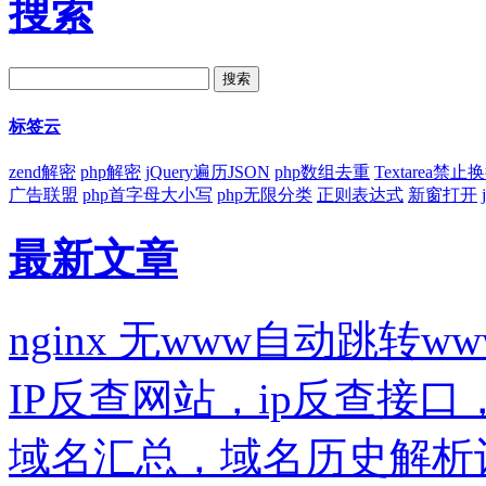
搜索
标签云
zend解密
php解密
jQuery遍历JSON
php数组去重
Textarea禁止
广告联盟
php首字母大小写
php无限分类
正则表达式
新窗打开
最新文章
nginx 无www自动跳转ww
IP反查网站，ip反查接
域名汇总，域名历史解析