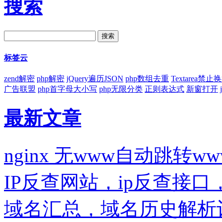
搜索
标签云
zend解密
php解密
jQuery遍历JSON
php数组去重
Textarea禁止
广告联盟
php首字母大小写
php无限分类
正则表达式
新窗打开
最新文章
nginx 无www自动跳转ww
IP反查网站，ip反查接
域名汇总，域名历史解析