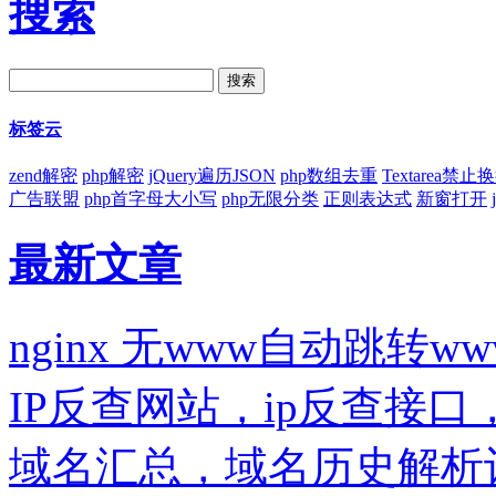
搜索
标签云
zend解密
php解密
jQuery遍历JSON
php数组去重
Textarea禁止
广告联盟
php首字母大小写
php无限分类
正则表达式
新窗打开
最新文章
nginx 无www自动跳转ww
IP反查网站，ip反查接
域名汇总，域名历史解析