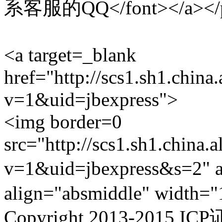
系客服的QQ</font></a></
<a target=_blank
href="http://scs1.sh1.china
v=1&uid=jbexpress">
<img border=0
src="http://scs1.sh1.china.
v=1&uid=jbexpress&s=
align="absmiddle" width="
Copyright 2013-2015 IC