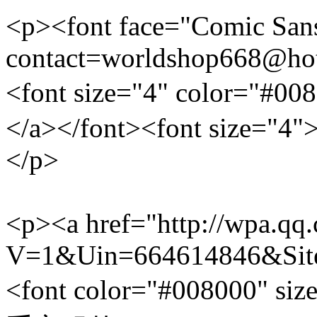
<p><font face="Comic San
contact=worldshop668@ho
<font size="4" color=
</a></font><font size="4">
</p>
<p><a href="http://wpa.qq
V=1&Uin=664614846&Site
<font color="#008000" si