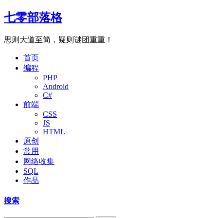
七零部落格
思则大道至简，疑则谜团重重！
首页
编程
PHP
Android
C#
前端
CSS
JS
HTML
原创
常用
网络收集
SQL
作品
搜索