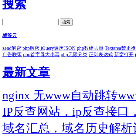
搜索
标签云
zend解密
php解密
jQuery遍历JSON
php数组去重
Textarea禁止
广告联盟
php首字母大小写
php无限分类
正则表达式
新窗打开
最新文章
nginx 无www自动跳转ww
IP反查网站，ip反查接
域名汇总，域名历史解析