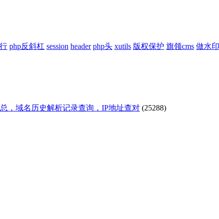
换行
php反斜杠
session
header
php头
xutils
版权保护
旗领cms
做水
汇总，域名历史解析记录查询，IP地址查对
(25288)