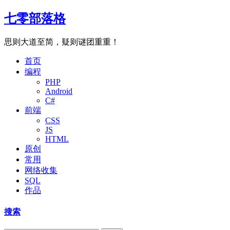
七零部落格
思则大道至简，疑则谜团重重！
首页
编程
PHP
Android
C#
前端
CSS
JS
HTML
原创
常用
网络收集
SQL
作品
搜索