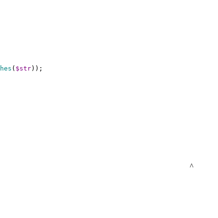
hes
(
$str
));
^