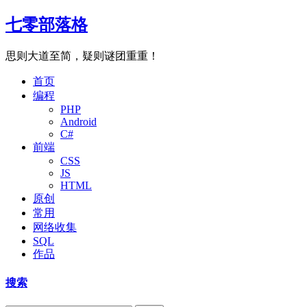
七零部落格
思则大道至简，疑则谜团重重！
首页
编程
PHP
Android
C#
前端
CSS
JS
HTML
原创
常用
网络收集
SQL
作品
搜索