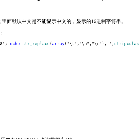
ess log 里面默认中文是不能显示中文的，显示的16进制字符串。
码：
8'
; 
echo
str_replace
(
array
("\t","\n","\r"),'',
stripcslas