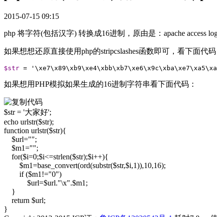
2015-07-15 09:15
php 将字符(包括汉字) 转换成16进制，原由是：apache acc
如果想想还原直接使用php的stripcslashes函数即可，看下面代
$str
 = '\xe7\x89\xb9\xe4\xbb\xb7\xe6\x9c\xba\xe7\xa5\xa
如果想用PHP模拟如果生成的16进制字符串看下面代码：
$str = '大家好';
echo urlstr($str);
function urlstr($str){
$url="";
$m1="";
for($i=0;$i<=strlen($str);$i++){
$m1=base_convert(ord(substr($str,$i,1)),10,16);
if ($m1!="0")
$url=$url."\x".$m1;
}
return $url;
}