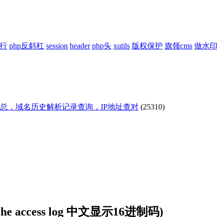
换行
php反斜杠
session
header
php头
xutils
版权保护
旗领cms
做水
汇总，域名历史解析记录查询，IP地址查对
(25310)
e access log 中文显示16进制码)