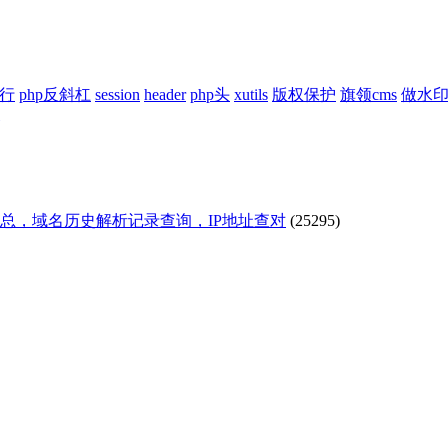
换行
php反斜杠
session
header
php头
xutils
版权保护
旗领cms
做水
汇总，域名历史解析记录查询，IP地址查对
(25295)