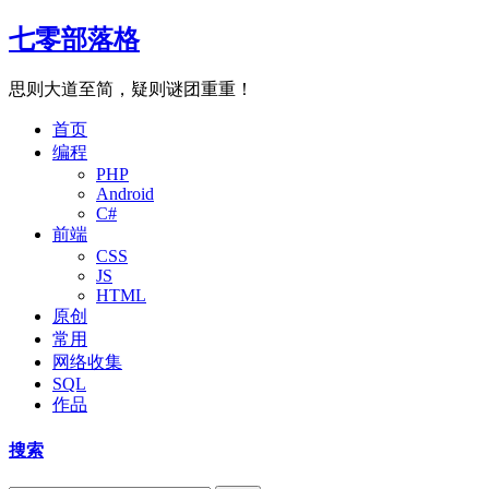
七零部落格
思则大道至简，疑则谜团重重！
首页
编程
PHP
Android
C#
前端
CSS
JS
HTML
原创
常用
网络收集
SQL
作品
搜索