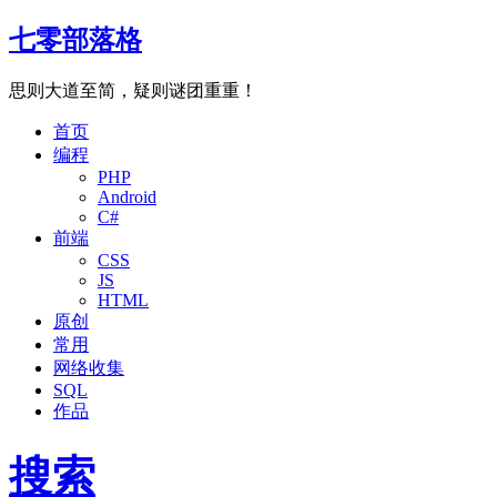
七零部落格
思则大道至简，疑则谜团重重！
首页
编程
PHP
Android
C#
前端
CSS
JS
HTML
原创
常用
网络收集
SQL
作品
搜索