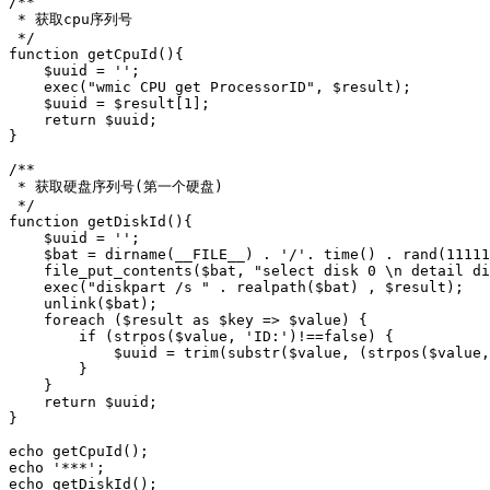
/**

 * 获取cpu序列号

 */

function getCpuId(){

    $uuid = '';

    exec("wmic CPU get ProcessorID", $result);

    $uuid = $result[1];

    return $uuid;

}

/**

 * 获取硬盘序列号(第一个硬盘)

 */

function getDiskId(){

    $uuid = '';

    $bat = dirname(__FILE__) . '/'. time() . rand(11111
    file_put_contents($bat, "select disk 0 \n detail di
    exec("diskpart /s " . realpath($bat) , $result);

    unlink($bat);

    foreach ($result as $key => $value) {

        if (strpos($value, 'ID:')!==false) {

            $uuid = trim(substr($value, (strpos($value,
        }

    }

    return $uuid;

}

echo getCpuId();

echo '***';

echo getDiskId();
