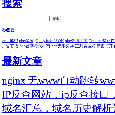
搜索
标签云
zend解密
php解密
jQuery遍历JSON
php数组去重
Textarea禁止
广告联盟
php首字母大小写
php无限分类
正则表达式
新窗打开
最新文章
nginx 无www自动跳转ww
IP反查网站，ip反查接
域名汇总，域名历史解析