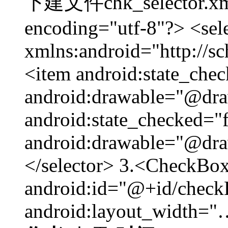
下建文件chk_selector.xml
encoding="utf-8"?> <sel
xmlns:android="http://s
<item android:state_che
android:drawable="@dra
android:state_checked="f
android:drawable="@dra
</selector> 3.<CheckB
android:id="@+id/che
android:layout_width="